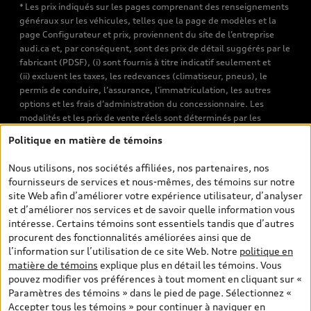
* Les prix indiqués sur les pages comprenant des renseignements
généraux sur les véhicules, telles que la page de modèles et la
page Configurateur et prix, proviennent du site de l’entreprise
audi.ca et, par conséquent, sont des prix de détail suggérés par le
fabricant (PDSF), (i) sont fournis à titre indicatif seulement et
(ii) excluent les taxes, les redevances (climatiseur, pneus), le
permis de conduire, l’assurance, l’immatriculation, les autres
options et les frais d’administration du concessionnaire. Les
modalités et les prix de vente réels sont déterminés par les
concessionnaires. Les prix indiqués sur les pages de recherche de
Politique en matière de témoins
véhicules neufs et d’occasion sont les prix de vente établis par les
concessionnaires et incluent les frais applicables, tels que les frais
Nous utilisons, nos sociétés affiliées, nos partenaires, nos
de transport et d’inspection de prélivraison, les taxes
fournisseurs de services et nous-mêmes, des témoins sur notre
environnementales (pour les véhicules neufs) et les frais
site Web afin d’améliorer votre expérience utilisateur, d’analyser
d’administration des concessionnaires. Toutefois, les taxes de
et d’améliorer nos services et de savoir quelle information vous
vente sont exclues. Veuillez noter que les prix de l’estimateur de
intéresse. Certains témoins sont essentiels tandis que d’autres
versements sont des PDSF s’il a été consulté au moyen de l’onglet
procurent des fonctionnalités améliorées ainsi que de
Configurateur et prix (à titre indicatif). Toutefois, s’il a été
l’information sur l’utilisation de ce site Web. Notre
politique en
consulté à partir des pages de recherche de véhicules neufs et
matière de témoins
explique plus en détail les témoins. Vous
d’occasion, les prix indiqués sont des prix de vente (prix de vente
pouvez modifier vos préférences à tout moment en cliquant sur «
réels). Sur les pages de renseignements généraux sur les
Paramètres des témoins » dans le pied de page. Sélectionnez «
véhicules, les modèles sont montrés à titre indicatif seulement,
Accepter tous les témoins » pour continuer à naviguer en