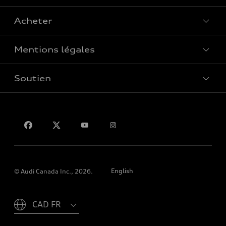
Acheter
Offres spéciales
Mentions légales
Réserver un essai routier
Soutien
Confidentialité
Pour nous joindre
English
© Audi Canada Inc., 2026.
Please select country