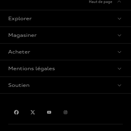
Haut de page
Explorer
Magasiner
Voir tous les modèles
Acheter
Offres spéciales
Mentions légales
Réserver un essai routier
Soutien
Confidentialité
Pour nous joindre