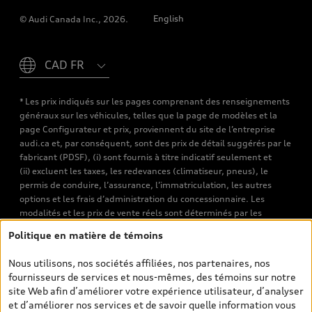
English
© Audi Canada Inc., 2026.
Please select country
* Les prix indiqués sur les pages comprenant des renseignements
généraux sur les véhicules, telles que la page de modèles et la
page Configurateur et prix, proviennent du site de l’entreprise
audi.ca et, par conséquent, sont des prix de détail suggérés par le
fabricant (PDSF), (i) sont fournis à titre indicatif seulement et
(ii) excluent les taxes, les redevances (climatiseur, pneus), le
permis de conduire, l’assurance, l’immatriculation, les autres
options et les frais d’administration du concessionnaire. Les
modalités et les prix de vente réels sont déterminés par les
concessionnaires. Les prix indiqués sur les pages de recherche de
Politique en matière de témoins
véhicules neufs et d’occasion sont les prix de vente établis par les
concessionnaires et incluent les frais applicables, tels que les frais
Nous utilisons, nos sociétés affiliées, nos partenaires, nos
de transport et d’inspection de prélivraison, les taxes
fournisseurs de services et nous-mêmes, des témoins sur notre
environnementales (pour les véhicules neufs) et les frais
site Web afin d’améliorer votre expérience utilisateur, d’analyser
d’administration des concessionnaires. Toutefois, les taxes de
et d’améliorer nos services et de savoir quelle information vous
vente sont exclues. Veuillez noter que les prix de l’estimateur de