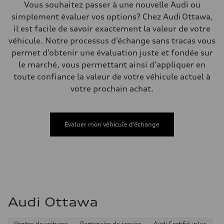
Volumes
Vous souhaitez passer à une nouvelle Audi ou
Compartiment à bagages
simplement évaluer vos options? Chez Audi Ottawa,
—
Réservoir de carburant (approx.)
il est facile de savoir exactement la valeur de votre
—
véhicule. Notre processus d’échange sans tracas vous
Données de rendement
Vitesse de pointe
permet d’obtenir une évaluation juste et fondée sur
210 km/h
le marché, vous permettant ainsi d’appliquer en
Accélération de 0 à 100 km/h
4.5 seconds
toute confiance la valeur de votre véhicule actuel à
Consommation de carburant
votre prochain achat.
Carburant
—
Consommation – ville
—
Consommation – autoroute
Évaluer mon véhicule d’échange
—
Consommation combinée
—
Audi Ottawa
Ventes de voitures
Partenaire de service
Audi Certifié :plus