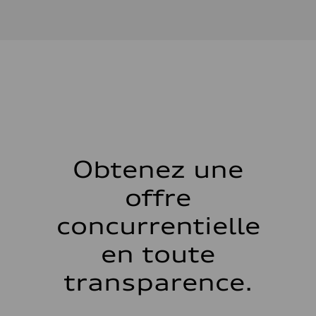
Type de moteur
Front Asynchronous & Rear PSM Motors
Données de rendement
Cylindrée
—
Puissance max.
456 hp
Couple max.
631 lb-ft
Transmission
Boîte de vitesses
Single-speed quattro all-wheel drive
Suspension
Avant
Five-link front axle
Obtenez une
Arrière
Five-link rear axle
offre
Système de freinage
Système de freinage
aluminium fixed calliper front and Floating calliper with integrated e
concurrentielle
Direction
Direction
en toute
electromechanical progressive steering with speed-sensitive power as
Poids
Poids à vide
transparence.
—
Poids brut admissible
—