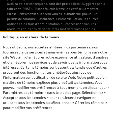
audi.ca et, par conséquent, sont des prix de détail suggérés par le
fabricant (PDSF), (i) sont fournis à titre indicatif seulement et
(ii) excluent les taxes, les redevances (climatiseur, pneus), le
permis de conduire, l’assurance, l’immatriculation, les autres
options et les frais d’administration du concessionnaire. Les
modalités et les prix de vente réels sont déterminés par les
concessionnaires. Les prix indiqués sur les pages de recherche de
Politique en matière de témoins
véhicules neufs et d’occasion sont les prix de vente établis par les
concessionnaires et incluent les frais applicables, tels que les frais
Nous utilisons, nos sociétés affiliées, nos partenaires, nos
de transport et d’inspection de prélivraison, les taxes
fournisseurs de services et nous-mêmes, des témoins sur notre
environnementales (pour les véhicules neufs) et les frais
site Web afin d’améliorer votre expérience utilisateur, d’analyser
d’administration des concessionnaires. Toutefois, les taxes de
et d’améliorer nos services et de savoir quelle information vous
vente sont exclues. Veuillez noter que les prix de l’estimateur de
intéresse. Certains témoins sont essentiels tandis que d’autres
versements sont des PDSF s’il a été consulté au moyen de l’onglet
procurent des fonctionnalités améliorées ainsi que de
Configurateur et prix (à titre indicatif). Toutefois, s’il a été
l’information sur l’utilisation de ce site Web. Notre
politique en
consulté à partir des pages de recherche de véhicules neufs et
matière de témoins
explique plus en détail les témoins. Vous
d’occasion, les prix indiqués sont des prix de vente (prix de vente
pouvez modifier vos préférences à tout moment en cliquant sur «
réels). Sur les pages de renseignements généraux sur les
Paramètres des témoins » dans le pied de page. Sélectionnez «
véhicules, les modèles sont montrés à titre indicatif seulement,
Accepter tous les témoins » pour continuer à naviguer en
avec des caractéristiques qui peuvent ne pas être offertes sur les
utilisant tous les témoins ou sélectionnez « Gérer les témoins »
modèles canadiens. Malgré les efforts déployés pour assurer
pour modifier vos préférences.
l’exactitude de ces renseignements, des erreurs peuvent survenir