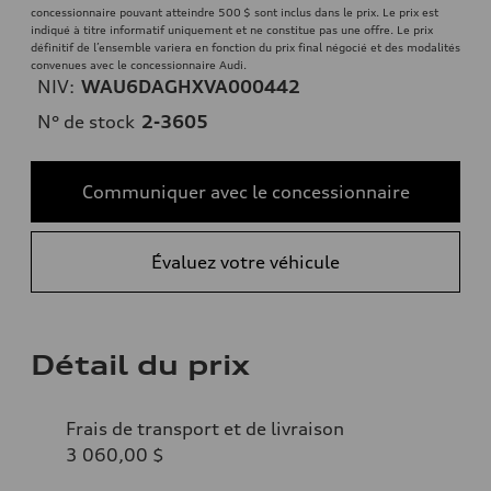
concessionnaire pouvant atteindre 500 $ sont inclus dans le prix. Le prix est
indiqué à titre informatif uniquement et ne constitue pas une offre. Le prix
définitif de l’ensemble variera en fonction du prix final négocié et des modalités
convenues avec le concessionnaire Audi.
NIV:
WAU6DAGHXVA000442
N° de stock
2-3605
Communiquer avec le concessionnaire
Évaluez votre véhicule
Détail du prix
Frais de transport et de livraison
3 060,00 $