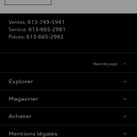
Ventes:
613-749-5941
Service:
613-665-2981
Pièces:
613-665-2982
Haut de page
Explorer
Magasiner
Voir tous les modèles
Acheter
Offres spéciales
Mentions légales
Réserver un essai routier