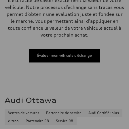
il est facile de savoir exactement la valeur de votre
—
véhicule. Notre processus d’échange sans tracas vous
Données de rendement
Vitesse de pointe
permet d’obtenir une évaluation juste et fondée sur
210 km/h
le marché, vous permettant ainsi d’appliquer en
Accélération de 0 à 100 km/h
4.8 seconds
toute confiance la valeur de votre véhicule actuel à
Consommation de carburant
votre prochain achat.
Carburant
Plus/Premium
Consommation – ville
12.1 l/100 km
Consommation – autoroute
Évaluer mon véhicule d’échange
8.0 l/100 km
Consommation combinée
10.2 l/100 km
Audi Ottawa
Ventes de voitures
Partenaire de service
Audi Certifié :plus
e-tron
Partenaire R8
Service R8