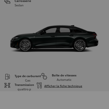
Carrosserie
Sedan
Boîte de vitesses
Type de carburant
Automatic
Gas
Transmission
Afficher la fiche technique
quattro
p
Moteur
Type de moteur
V6 / 24V / Direct Injection / Turbocharged / Audi Valvelift System
Données de rendement
Cylindrée