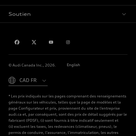
Soutien
Confidentialité
Pour nous joindre
English
© Audi Canada Inc., 2026.
Please select country
* Les prix indiqués sur les pages comprenant des renseignements
généraux sur les véhicules, telles que la page de modèles et la
page Configurateur et prix, proviennent du site de l’entreprise
audi.ca et, par conséquent, sont des prix de détail suggérés par le
fabricant (PDSF), (i) sont fournis à titre indicatif seulement et
(ii) excluent les taxes, les redevances (climatiseur, pneus), le
permis de conduire, l’assurance, l’immatriculation, les autres