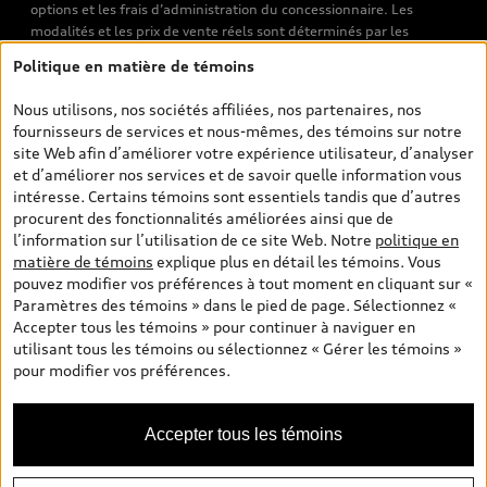
options et les frais d’administration du concessionnaire. Les
modalités et les prix de vente réels sont déterminés par les
concessionnaires. Les prix indiqués sur les pages de recherche de
Politique en matière de témoins
véhicules neufs et d’occasion sont les prix de vente établis par les
concessionnaires et incluent les frais applicables, tels que les frais
Nous utilisons, nos sociétés affiliées, nos partenaires, nos
de transport et d’inspection de prélivraison, les taxes
fournisseurs de services et nous-mêmes, des témoins sur notre
environnementales (pour les véhicules neufs) et les frais
site Web afin d’améliorer votre expérience utilisateur, d’analyser
d’administration des concessionnaires. Toutefois, les taxes de
et d’améliorer nos services et de savoir quelle information vous
vente sont exclues. Veuillez noter que les prix de l’estimateur de
intéresse. Certains témoins sont essentiels tandis que d’autres
versements sont des PDSF s’il a été consulté au moyen de l’onglet
procurent des fonctionnalités améliorées ainsi que de
Configurateur et prix (à titre indicatif). Toutefois, s’il a été
l’information sur l’utilisation de ce site Web. Notre
politique en
consulté à partir des pages de recherche de véhicules neufs et
matière de témoins
explique plus en détail les témoins. Vous
d’occasion, les prix indiqués sont des prix de vente (prix de vente
pouvez modifier vos préférences à tout moment en cliquant sur «
réels). Sur les pages de renseignements généraux sur les
Paramètres des témoins » dans le pied de page. Sélectionnez «
véhicules, les modèles sont montrés à titre indicatif seulement,
Accepter tous les témoins » pour continuer à naviguer en
avec des caractéristiques qui peuvent ne pas être offertes sur les
utilisant tous les témoins ou sélectionnez « Gérer les témoins »
modèles canadiens. Malgré les efforts déployés pour assurer
pour modifier vos préférences.
l’exactitude de ces renseignements, des erreurs peuvent survenir
et la disponibilité peut changer; veuillez donc visiter votre
concessionnaire pour obtenir les détails et les spécifications
Accepter tous les témoins
actuelles de chaque modèle. Tous droits réservés. Les marques de
commerce d’Audi AG sont utilisées sous licence.