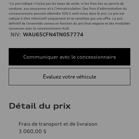
*Le prix indiqué n’inclut pas les taxes de vente, ni les frais liés au permis de
conduire, aux assurances et à l’immatriculation. Des frais d’administration du
concessionnaire pouvant atteindre 500 $ sont inclus dans le prix. Le prix est
indiqué à titre informatif uniquement et ne constitue pas une offre. Le prix
définitif de l’ensemble variera en fonction du prix final négocié et des modalités
convenues avec le concessionnaire Audi.
NIV:
WAU65CFN4TN057774
Communiquer avec le concessionnaire
Évaluez votre véhicule
Détail du prix
Frais de transport et de livraison
3 060,00 $