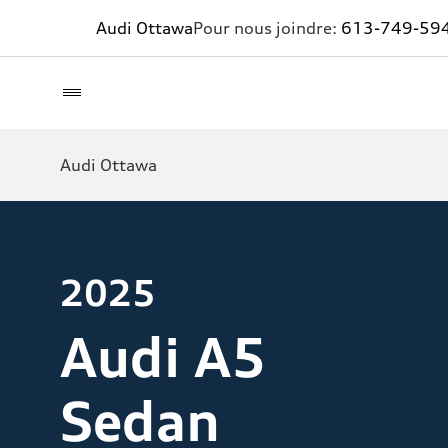
Audi Ottawa
Pour nous joindre:
613-749-59
Audi Ottawa
2025
Audi A5
Sedan