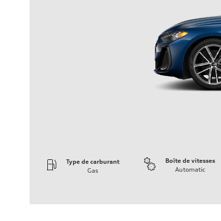
Boîte de vitesses
Type de carburant
Automatic
Gas
Moteur
Type de moteur
I-4 / 16V / Direct Injection / Turbocharged / Audi Valvel
Données de rendement
Cylindrée
1984 cm³