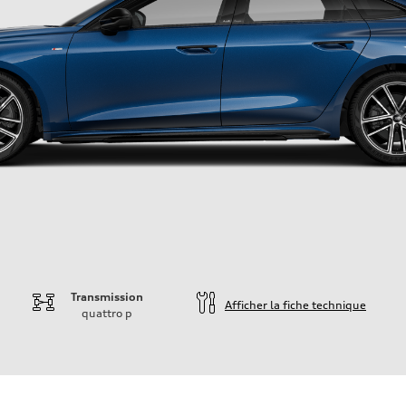
Transmission
Afficher la fiche technique
quattro
p
ift System