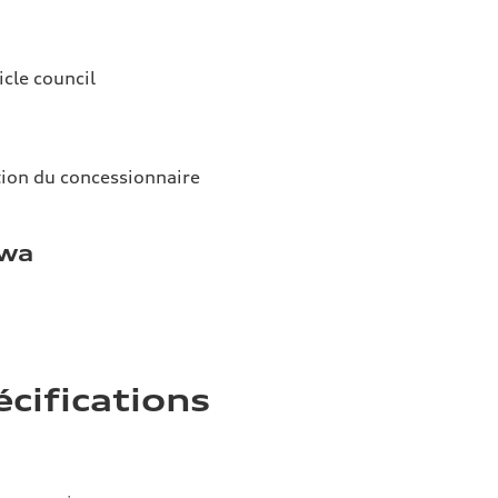
icle council
tion du concessionnaire
awa
écifications