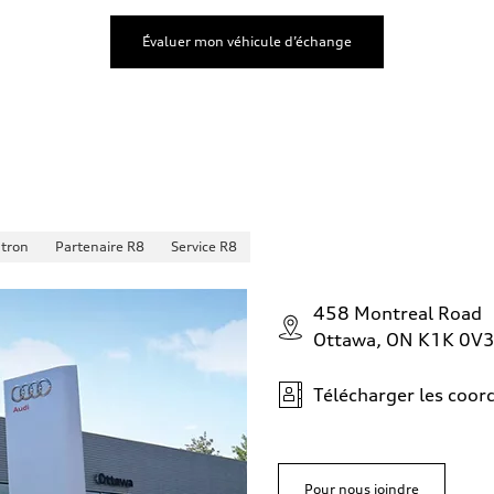
Évaluer mon véhicule d’échange
-tron
Partenaire R8
Service R8
458 Montreal Road
Ottawa, ON K1K 0V
Télécharger les coo
Pour nous joindre