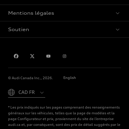
Mentions légales
Réserver un essai routier
Soutien
Confidentialité
Pour nous joindre
English
© Audi Canada Inc., 2026.
Please select country
* Les prix indiqués sur les pages comprenant des renseignements
généraux sur les véhicules, telles que la page de modèles et la
page Configurateur et prix, proviennent du site de l’entreprise
audi.ca et, par conséquent, sont des prix de détail suggérés par le