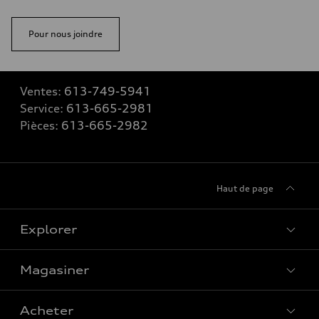
Pour nous joindre
Ventes:
613-749-5941
Service:
613-665-2981
Pièces:
613-665-2982
Haut de page
Explorer
Magasiner
Voir tous les modèles
Acheter
Offres spéciales