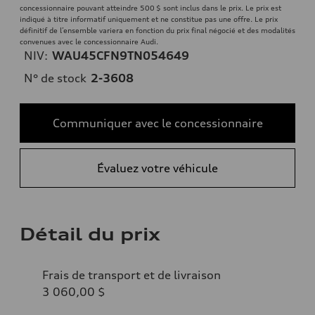
concessionnaire pouvant atteindre 500 $ sont inclus dans le prix. Le prix est
indiqué à titre informatif uniquement et ne constitue pas une offre. Le prix
définitif de l’ensemble variera en fonction du prix final négocié et des modalités
convenues avec le concessionnaire Audi.
NIV:
WAU45CFN9TN054649
N° de stock
2-3608
Communiquer avec le concessionnaire
Évaluez votre véhicule
Détail du prix
Frais de transport et de livraison
3 060,00 $