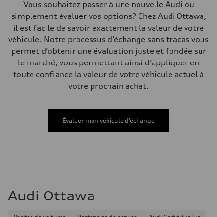
Volumes
Vous souhaitez passer à une nouvelle Audi ou
Compartiment à bagages
simplement évaluer vos options? Chez Audi Ottawa,
—
Réservoir de carburant (approx.)
il est facile de savoir exactement la valeur de votre
—
véhicule. Notre processus d’échange sans tracas vous
Données de rendement
Vitesse de pointe
permet d’obtenir une évaluation juste et fondée sur
210 km/h
le marché, vous permettant ainsi d’appliquer en
Accélération de 0 à 100 km/h
4.8 seconds
toute confiance la valeur de votre véhicule actuel à
Consommation de carburant
votre prochain achat.
Carburant
Plus/Premium
Consommation – ville
12.1 l/100 km
Consommation – autoroute
Évaluer mon véhicule d’échange
8.0 l/100 km
Consommation combinée
10.2 l/100 km
Audi Ottawa
Ventes de voitures
Partenaire de service
Audi Certifié :plus