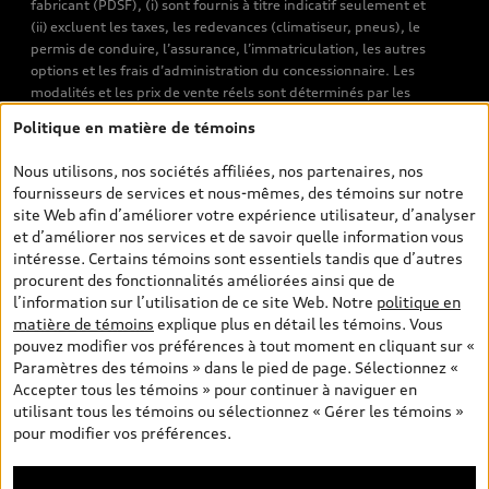
fabricant (PDSF), (i) sont fournis à titre indicatif seulement et
(ii) excluent les taxes, les redevances (climatiseur, pneus), le
permis de conduire, l’assurance, l’immatriculation, les autres
options et les frais d’administration du concessionnaire. Les
modalités et les prix de vente réels sont déterminés par les
concessionnaires. Les prix indiqués sur les pages de recherche de
Politique en matière de témoins
véhicules neufs et d’occasion sont les prix de vente établis par les
concessionnaires et incluent les frais applicables, tels que les frais
Nous utilisons, nos sociétés affiliées, nos partenaires, nos
de transport et d’inspection de prélivraison, les taxes
fournisseurs de services et nous-mêmes, des témoins sur notre
environnementales (pour les véhicules neufs) et les frais
site Web afin d’améliorer votre expérience utilisateur, d’analyser
d’administration des concessionnaires. Toutefois, les taxes de
et d’améliorer nos services et de savoir quelle information vous
vente sont exclues. Veuillez noter que les prix de l’estimateur de
intéresse. Certains témoins sont essentiels tandis que d’autres
versements sont des PDSF s’il a été consulté au moyen de l’onglet
procurent des fonctionnalités améliorées ainsi que de
Configurateur et prix (à titre indicatif). Toutefois, s’il a été
l’information sur l’utilisation de ce site Web. Notre
politique en
consulté à partir des pages de recherche de véhicules neufs et
matière de témoins
explique plus en détail les témoins. Vous
d’occasion, les prix indiqués sont des prix de vente (prix de vente
pouvez modifier vos préférences à tout moment en cliquant sur «
réels). Sur les pages de renseignements généraux sur les
Paramètres des témoins » dans le pied de page. Sélectionnez «
véhicules, les modèles sont montrés à titre indicatif seulement,
Accepter tous les témoins » pour continuer à naviguer en
avec des caractéristiques qui peuvent ne pas être offertes sur les
utilisant tous les témoins ou sélectionnez « Gérer les témoins »
modèles canadiens. Malgré les efforts déployés pour assurer
pour modifier vos préférences.
l’exactitude de ces renseignements, des erreurs peuvent survenir
et la disponibilité peut changer; veuillez donc visiter votre
concessionnaire pour obtenir les détails et les spécifications