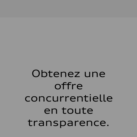
Type de moteur
V6 / 24V / Direct Injection / Turbocharged / Audi Valvelift System
Données de rendement
Cylindrée
2995 cm³
Puissance max.
362 hp
Couple max.
406 lb-ft
Transmission
Boîte de vitesses
—
Suspension
Avant
Five-link front axle
Obtenez une
Arrière
Five-link rear axle
offre
Système de freinage
Système de freinage
—
concurrentielle
Direction
Direction
en toute
electromechanical progressive steering with speed-sensitive power as
Poids
Poids à vide
transparence.
—
Poids brut admissible
—