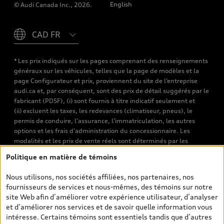
English
© Audi Canada Inc., 2026.
Please select country
* Les prix indiqués sur les pages comprenant des renseignements
généraux sur les véhicules, telles que la page de modèles et la
page Configurateur et prix, proviennent du site de l’entreprise
audi.ca et, par conséquent, sont des prix de détail suggérés par le
fabricant (PDSF), (i) sont fournis à titre indicatif seulement et
(ii) excluent les taxes, les redevances (climatiseur, pneus), le
permis de conduire, l’assurance, l’immatriculation, les autres
options et les frais d’administration du concessionnaire. Les
modalités et les prix de vente réels sont déterminés par les
concessionnaires. Les prix indiqués sur les pages de recherche de
Politique en matière de témoins
véhicules neufs et d’occasion sont les prix de vente établis par les
concessionnaires et incluent les frais applicables, tels que les frais
Nous utilisons, nos sociétés affiliées, nos partenaires, nos
de transport et d’inspection de prélivraison, les taxes
fournisseurs de services et nous-mêmes, des témoins sur notre
environnementales (pour les véhicules neufs) et les frais
site Web afin d’améliorer votre expérience utilisateur, d’analyser
d’administration des concessionnaires. Toutefois, les taxes de
et d’améliorer nos services et de savoir quelle information vous
vente sont exclues. Veuillez noter que les prix de l’estimateur de
intéresse. Certains témoins sont essentiels tandis que d’autres
versements sont des PDSF s’il a été consulté au moyen de l’onglet