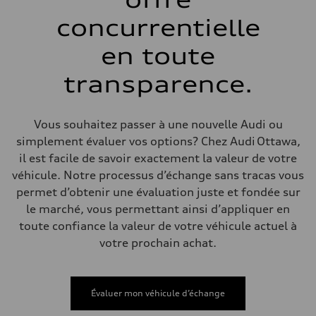
—
Poids
concurrentielle
Poids à vide
—
en toute
Poids brut admissible
—
Volumes
transparence.
Compartiment à bagages
—
Réservoir de carburant (approx.)
—
Vous souhaitez passer à une nouvelle Audi ou
Données de rendement
simplement évaluer vos options? Chez Audi Ottawa,
Vitesse de pointe
—
il est facile de savoir exactement la valeur de votre
Accélération de 0 à 100 km/h
véhicule. Notre processus d’échange sans tracas vous
—
Consommation de carburant
permet d’obtenir une évaluation juste et fondée sur
Carburant
le marché, vous permettant ainsi d’appliquer en
—
Consommation – ville
toute confiance la valeur de votre véhicule actuel à
—
votre prochain achat.
Consommation – autoroute
—
Consommation combinée
—
Évaluer mon véhicule d’échange