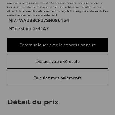
concessionnaire pouvant atteindre 500 $ sont inclus dans le prix. Le prix est
indiqué à titre informatif uniquement et ne constitue pas une offre. Le prix
définitif de l’ensemble variera en fonction du prix final négocié et des modalités
convenues avec le concessionnaire Audi.
NIV:
WAU3BCFU7SN086154
N° de stock
2-3147
Communiquer avec le concessionnaire
Évaluez votre véhicule
Calculez mes paiements
Détail du prix