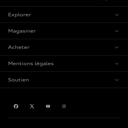
Explorer
Magasiner
Voir tous les modèles
Acheter
Offres spéciales
Mentions légales
Réserver un essai routier
Soutien
Confidentialité
Pour nous joindre