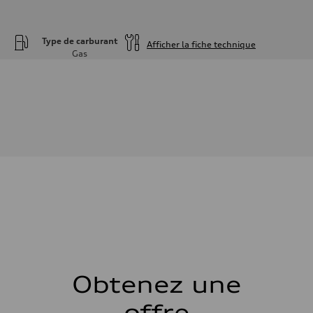
Type de carburant
Afficher la fiche technique
Gas
Moteur
Type de moteur
—
Données de rendement
Cylindrée
—
Puissance max.
—
Couple max.
—
Transmission
Boîte de vitesses
—
Suspension
Avant
—
Arrière
—
Système de freinage
Système de freinage
Obtenez une
—
Direction
offre
Direction