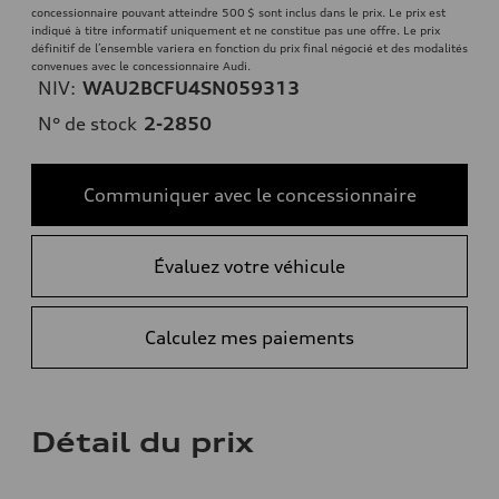
concessionnaire pouvant atteindre 500 $ sont inclus dans le prix. Le prix est
indiqué à titre informatif uniquement et ne constitue pas une offre. Le prix
définitif de l’ensemble variera en fonction du prix final négocié et des modalités
convenues avec le concessionnaire Audi.
NIV:
WAU2BCFU4SN059313
N° de stock
2-2850
Communiquer avec le concessionnaire
Évaluez votre véhicule
Calculez mes paiements
Détail du prix