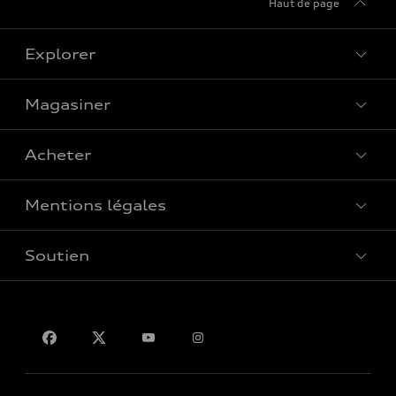
Haut de page
Explorer
Magasiner
Voir tous les modèles
Acheter
Offres spéciales
Mentions légales
Réserver un essai routier
Soutien
Confidentialité
Pour nous joindre