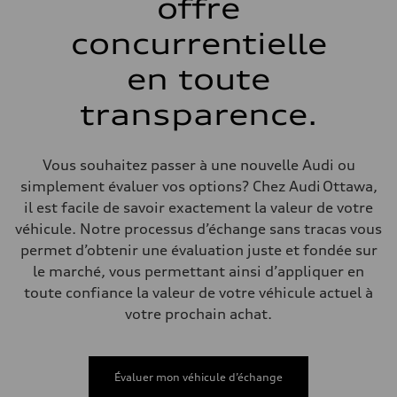
offre
Système de freinage
Système de freinage
single piston front and single piston rear calipers
concurrentielle
Direction
Direction
en toute
Electromechanical Steering with Speed-Sensitive Power Assistance
Poids
Poids à vide
transparence.
—
Poids brut admissible
—
Volumes
Vous souhaitez passer à une nouvelle Audi ou
Compartiment à bagages
simplement évaluer vos options? Chez Audi Ottawa,
—
Réservoir de carburant (approx.)
il est facile de savoir exactement la valeur de votre
56
véhicule. Notre processus d’échange sans tracas vous
Données de rendement
Vitesse de pointe
permet d’obtenir une évaluation juste et fondée sur
210 km/h
le marché, vous permettant ainsi d’appliquer en
Accélération de 0 à 100 km/h
5.9 seconds
toute confiance la valeur de votre véhicule actuel à
Consommation de carburant
votre prochain achat.
Carburant
—
Consommation – ville
—
Consommation – autoroute
Évaluer mon véhicule d’échange
—