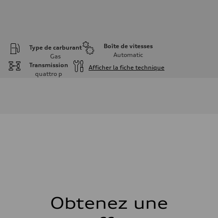
Boîte de vitesses
Type de carburant
Automatic
Gas
Transmission
Afficher la fiche technique
quattro
p
Moteur
Type de moteur
I-4 / 16V / Direct Injection / Turbocharged / Audi Valvelift System
Données de rendement
Cylindrée
1984 cm³
Puissance max.
268 HP
Couple max.
295 lb-ft
Transmission
Boîte de vitesses
7-speed S tronic
Suspension
Avant
5-link Sport suspension - Optional Adaptive damping suspension
Obtenez une
Arrière
5-link Sport suspension - Optional Adaptive damping suspension