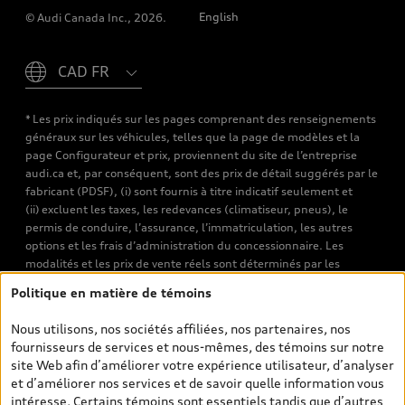
English
© Audi Canada Inc., 2026.
Please select country
* Les prix indiqués sur les pages comprenant des renseignements
généraux sur les véhicules, telles que la page de modèles et la
page Configurateur et prix, proviennent du site de l’entreprise
audi.ca et, par conséquent, sont des prix de détail suggérés par le
fabricant (PDSF), (i) sont fournis à titre indicatif seulement et
(ii) excluent les taxes, les redevances (climatiseur, pneus), le
permis de conduire, l’assurance, l’immatriculation, les autres
options et les frais d’administration du concessionnaire. Les
modalités et les prix de vente réels sont déterminés par les
concessionnaires. Les prix indiqués sur les pages de recherche de
Politique en matière de témoins
véhicules neufs et d’occasion sont les prix de vente établis par les
concessionnaires et incluent les frais applicables, tels que les frais
Nous utilisons, nos sociétés affiliées, nos partenaires, nos
de transport et d’inspection de prélivraison, les taxes
fournisseurs de services et nous-mêmes, des témoins sur notre
environnementales (pour les véhicules neufs) et les frais
site Web afin d’améliorer votre expérience utilisateur, d’analyser
d’administration des concessionnaires. Toutefois, les taxes de
et d’améliorer nos services et de savoir quelle information vous
vente sont exclues. Veuillez noter que les prix de l’estimateur de
intéresse. Certains témoins sont essentiels tandis que d’autres