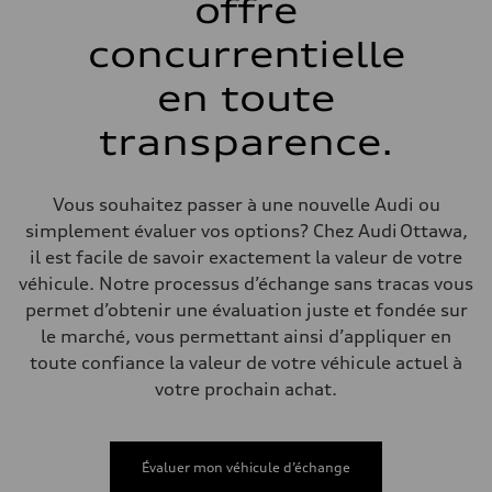
offre
Système de freinage
Système de freinage
6 piston front and single piston rear calipers
concurrentielle
Direction
Direction
en toute
Electromechanical Steering with Speed-Sensitive Power Assistance
Poids
Poids à vide
transparence.
—
Poids brut admissible
—
Volumes
Vous souhaitez passer à une nouvelle Audi ou
Compartiment à bagages
simplement évaluer vos options? Chez Audi Ottawa,
—
Réservoir de carburant (approx.)
il est facile de savoir exactement la valeur de votre
85
véhicule. Notre processus d’échange sans tracas vous
Données de rendement
Vitesse de pointe
permet d’obtenir une évaluation juste et fondée sur
210 km/h
le marché, vous permettant ainsi d’appliquer en
Accélération de 0 à 100 km/h
5.6 seconds
toute confiance la valeur de votre véhicule actuel à
Consommation de carburant
votre prochain achat.
Carburant
Premium unleaded
Consommation – ville
13.0 l/100 km
Consommation – autoroute
Évaluer mon véhicule d’échange
10.0 l/100 km