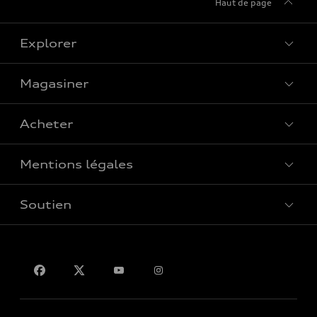
Haut de page
Explorer
Magasiner
Voir tous les modèles
Acheter
Offres spéciales
Mentions légales
Réserver un essai routier
Soutien
Confidentialité
Pour nous joindre