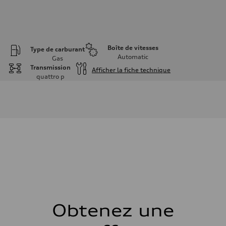
Boîte de vitesses
Type de carburant
Automatic
Gas
Transmission
Afficher la fiche technique
quattro
p
Moteur
Type de moteur
V6 / 24V / Direct Injection / Turbocharged / Audi Valvelift System
Données de rendement
Cylindrée
2995 cm³
Puissance max.
335 hp
Couple max.
369 lb-ft
Transmission
Boîte de vitesses
8-speed tiptronic
Suspension
Avant
Independent five-link
Obtenez une
Arrière
Independent five-link