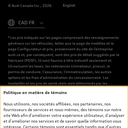
English
© Audi Canada Inc., 2026.
Please select country
* Les prix indiqués sur les pages comprenant des renseignements
généraux sur les véhicules, telles que la page de modèles et la
page Configurateur et prix, proviennent du site de l’entreprise
audi.ca et, par conséquent, sont des prix de détail suggérés par le
fabricant (PDSF), (i) sont fournis à titre indicatif seulement et
(ii) excluent les taxes, les redevances (climatiseur, pneus), le
permis de conduire, l’assurance, l’immatriculation, les autres
options et les frais d’administration du concessionnaire. Les
modalités et les prix de vente réels sont déterminés par les
concessionnaires. Les prix indiqués sur les pages de recherche de
Politique en matière de témoins
véhicules neufs et d’occasion sont les prix de vente établis par les
concessionnaires et incluent les frais applicables, tels que les frais
Nous utilisons, nos sociétés affiliées, nos partenaires, nos
de transport et d’inspection de prélivraison, les taxes
fournisseurs de services et nous-mêmes, des témoins sur notre
environnementales (pour les véhicules neufs) et les frais
site Web afin d’améliorer votre expérience utilisateur, d’analyser
d’administration des concessionnaires. Toutefois, les taxes de
et d’améliorer nos services et de savoir quelle information vous
vente sont exclues. Veuillez noter que les prix de l’estimateur de
intéresse. Certains témoins sont essentiels tandis que d’autres