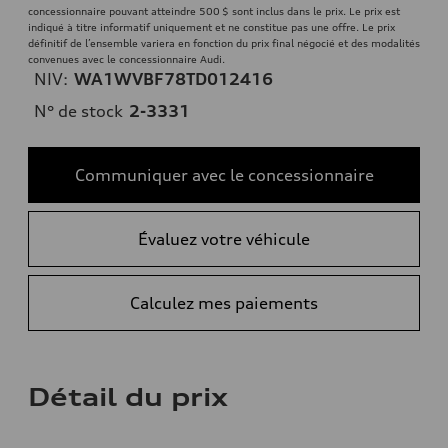
concessionnaire pouvant atteindre 500 $ sont inclus dans le prix. Le prix est
indiqué à titre informatif uniquement et ne constitue pas une offre. Le prix
définitif de l’ensemble variera en fonction du prix final négocié et des modalités
convenues avec le concessionnaire Audi.
NIV:
WA1WVBF78TD012416
N° de stock
2-3331
Communiquer avec le concessionnaire
Évaluez votre véhicule
Calculez mes paiements
Détail du prix