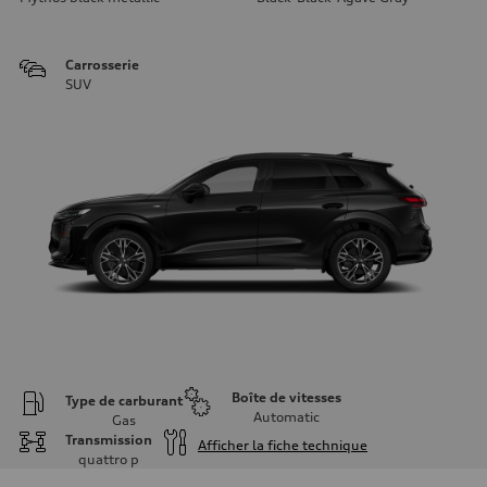
Carrosserie
SUV
Boîte de vitesses
Type de carburant
Automatic
Gas
Transmission
Afficher la fiche technique
quattro
p
Moteur