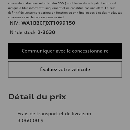
concessionnaire pouvant atteindre 500 $ sont inclus dans le prix. Le prix est
indiqué à titre informatif uniquement et ne constitue pas une offre. Le prix
définitif de l’ensemble variera en fonction du prix final négocié et des modalités
convenues avec le concessionnaire Audi.
NIV:
WA1BBCFJXT1099150
N° de stock
2-3630
Communiquer avec le concessionnaire
Évaluez votre véhicule
Détail du prix
Frais de transport et de livraison
3 060,00 $