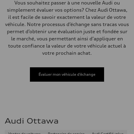
Volumes
Vous souhaitez passer à une nouvelle Audi ou
Compartiment à bagages
simplement évaluer vos options? Chez Audi Ottawa,
—
Réservoir de carburant (approx.)
il est facile de savoir exactement la valeur de votre
—
véhicule. Notre processus d’échange sans tracas vous
Données de rendement
Vitesse de pointe
permet d’obtenir une évaluation juste et fondée sur
210 km/h
le marché, vous permettant ainsi d’appliquer en
Accélération de 0 à 100 km/h
5.9 seconds
toute confiance la valeur de votre véhicule actuel à
Consommation de carburant
votre prochain achat.
Carburant
Regular/Unleaded
Consommation – ville
10.8 l/100 km
Consommation – autoroute
Évaluer mon véhicule d’échange
8.1 l/100 km
Consommation combinée
9.6 l/100 km
Audi Ottawa
Ventes de voitures
Partenaire de service
Audi Certifié :plus