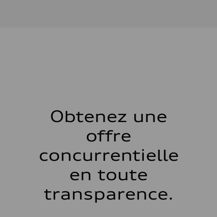
Type de moteur
I-4 DOHC / 16V / Direct Injection / Turbocharged
Données de rendement
Cylindrée
1984 cm³
Puissance max.
255 HP
Couple max.
273 lb-ft
Transmission
Boîte de vitesses
7-speed S tronic automatic
Suspension
Avant
McPherson suspension strut front
Obtenez une
Arrière
four-link rear axle
offre
Système de freinage
Système de freinage
—
concurrentielle
Direction
Direction
en toute
Electromechanical steering with speed-sensitive power assist
Poids
Poids à vide
transparence.
—
Poids brut admissible
—