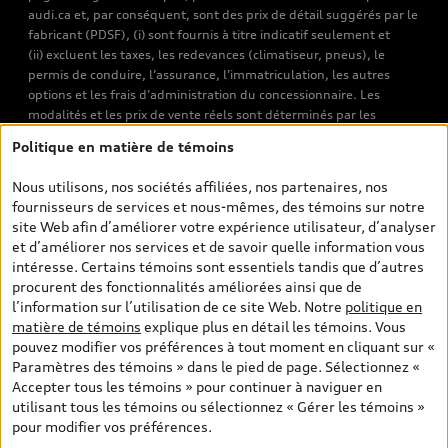
audi.ca et, par conséquent, sont des prix de détail suggérés par le
fabricant (PDSF), (i) sont fournis à titre indicatif seulement et
(ii) excluent les taxes, les redevances (climatiseur, pneus), le
permis de conduire, l’assurance, l’immatriculation, les autres
options et les frais d’administration du concessionnaire. Les
modalités et les prix de vente réels sont déterminés par les
concessionnaires. Les prix indiqués sur les pages de recherche de
Politique en matière de témoins
véhicules neufs et d’occasion sont les prix de vente établis par les
concessionnaires et incluent les frais applicables, tels que les frais
Nous utilisons, nos sociétés affiliées, nos partenaires, nos
de transport et d’inspection de prélivraison, les taxes
fournisseurs de services et nous-mêmes, des témoins sur notre
environnementales (pour les véhicules neufs) et les frais
site Web afin d’améliorer votre expérience utilisateur, d’analyser
d’administration des concessionnaires. Toutefois, les taxes de
et d’améliorer nos services et de savoir quelle information vous
vente sont exclues. Veuillez noter que les prix de l’estimateur de
intéresse. Certains témoins sont essentiels tandis que d’autres
versements sont des PDSF s’il a été consulté au moyen de l’onglet
procurent des fonctionnalités améliorées ainsi que de
Configurateur et prix (à titre indicatif). Toutefois, s’il a été
l’information sur l’utilisation de ce site Web. Notre
politique en
consulté à partir des pages de recherche de véhicules neufs et
matière de témoins
explique plus en détail les témoins. Vous
d’occasion, les prix indiqués sont des prix de vente (prix de vente
pouvez modifier vos préférences à tout moment en cliquant sur «
réels). Sur les pages de renseignements généraux sur les
Paramètres des témoins » dans le pied de page. Sélectionnez «
véhicules, les modèles sont montrés à titre indicatif seulement,
Accepter tous les témoins » pour continuer à naviguer en
avec des caractéristiques qui peuvent ne pas être offertes sur les
utilisant tous les témoins ou sélectionnez « Gérer les témoins »
modèles canadiens. Malgré les efforts déployés pour assurer
pour modifier vos préférences.
l’exactitude de ces renseignements, des erreurs peuvent survenir