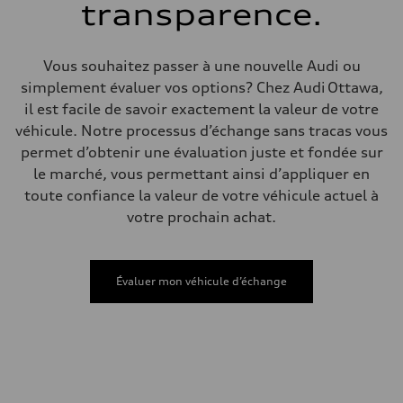
Poids à vide
transparence.
—
Poids brut admissible
—
Volumes
Vous souhaitez passer à une nouvelle Audi ou
Compartiment à bagages
simplement évaluer vos options? Chez Audi Ottawa,
—
Réservoir de carburant (approx.)
il est facile de savoir exactement la valeur de votre
—
véhicule. Notre processus d’échange sans tracas vous
Données de rendement
Vitesse de pointe
permet d’obtenir une évaluation juste et fondée sur
210 km/h
le marché, vous permettant ainsi d’appliquer en
Accélération de 0 à 100 km/h
5.9 seconds
toute confiance la valeur de votre véhicule actuel à
Consommation de carburant
votre prochain achat.
Carburant
Regular/Unleaded
Consommation – ville
10.8 l/100 km
Consommation – autoroute
Évaluer mon véhicule d’échange
8.1 l/100 km
Consommation combinée
9.6 l/100 km