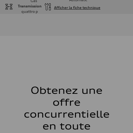
Gas
Transmission
Afficher la fiche technique
quattro
p
Moteur
Type de moteur
I-4 DOHC / 16V / Direct Injection / Turbocharged
Données de rendement
Cylindrée
1984 cm³
Puissance max.
255 HP
Couple max.
273 lb-ft
Transmission
Boîte de vitesses
7-speed S tronic automatic
Suspension
Avant
McPherson suspension strut front
Obtenez une
Arrière
four-link rear axle
offre
Système de freinage
Système de freinage
—
concurrentielle
Direction
Direction
en toute
Electromechanical steering with speed-sensitive power assist
Poids