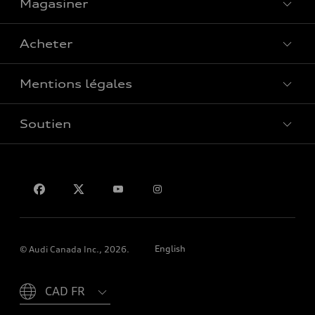
Magasiner
Voir tous les modèles
Acheter
Offres spéciales
Mentions légales
Réserver un essai routier
Soutien
Confidentialité
Pour nous joindre
English
© Audi Canada Inc., 2026.
Please select country