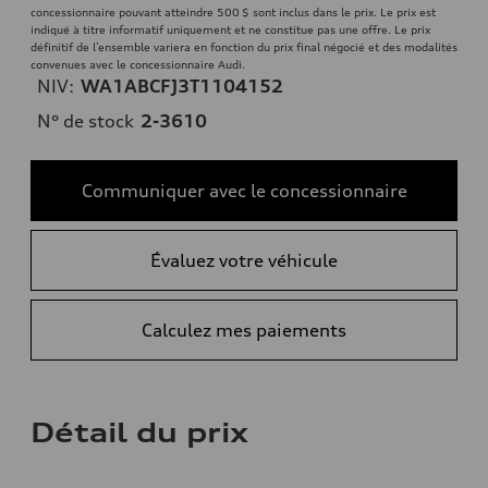
concessionnaire pouvant atteindre 500 $ sont inclus dans le prix. Le prix est
indiqué à titre informatif uniquement et ne constitue pas une offre. Le prix
définitif de l’ensemble variera en fonction du prix final négocié et des modalités
convenues avec le concessionnaire Audi.
NIV:
WA1ABCFJ3T1104152
N° de stock
2-3610
Communiquer avec le concessionnaire
Évaluez votre véhicule
Calculez mes paiements
Détail du prix