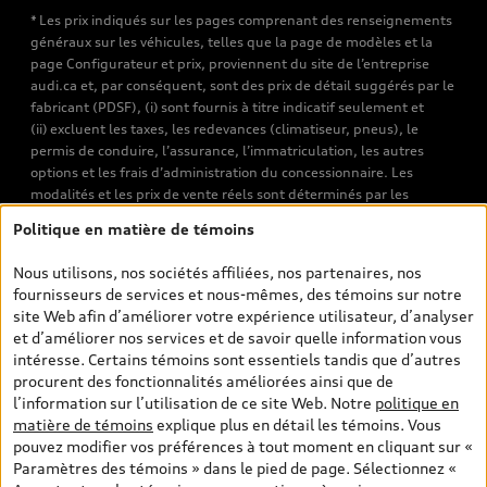
* Les prix indiqués sur les pages comprenant des renseignements
généraux sur les véhicules, telles que la page de modèles et la
page Configurateur et prix, proviennent du site de l’entreprise
audi.ca et, par conséquent, sont des prix de détail suggérés par le
fabricant (PDSF), (i) sont fournis à titre indicatif seulement et
(ii) excluent les taxes, les redevances (climatiseur, pneus), le
permis de conduire, l’assurance, l’immatriculation, les autres
options et les frais d’administration du concessionnaire. Les
modalités et les prix de vente réels sont déterminés par les
concessionnaires. Les prix indiqués sur les pages de recherche de
Politique en matière de témoins
véhicules neufs et d’occasion sont les prix de vente établis par les
concessionnaires et incluent les frais applicables, tels que les frais
Nous utilisons, nos sociétés affiliées, nos partenaires, nos
de transport et d’inspection de prélivraison, les taxes
fournisseurs de services et nous-mêmes, des témoins sur notre
environnementales (pour les véhicules neufs) et les frais
site Web afin d’améliorer votre expérience utilisateur, d’analyser
d’administration des concessionnaires. Toutefois, les taxes de
et d’améliorer nos services et de savoir quelle information vous
vente sont exclues. Veuillez noter que les prix de l’estimateur de
intéresse. Certains témoins sont essentiels tandis que d’autres
versements sont des PDSF s’il a été consulté au moyen de l’onglet
procurent des fonctionnalités améliorées ainsi que de
Configurateur et prix (à titre indicatif). Toutefois, s’il a été
l’information sur l’utilisation de ce site Web. Notre
politique en
consulté à partir des pages de recherche de véhicules neufs et
matière de témoins
explique plus en détail les témoins. Vous
d’occasion, les prix indiqués sont des prix de vente (prix de vente
pouvez modifier vos préférences à tout moment en cliquant sur «
réels). Sur les pages de renseignements généraux sur les
Paramètres des témoins » dans le pied de page. Sélectionnez «
véhicules, les modèles sont montrés à titre indicatif seulement,