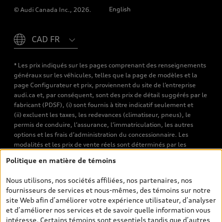
English
© Audi Canada Inc., 2026.
Please select country
* Les prix indiqués sur les pages comprenant des renseignements
généraux sur les véhicules, telles que la page de modèles et la
page Configurateur et prix, proviennent du site de l’entreprise
audi.ca et, par conséquent, sont des prix de détail suggérés par le
fabricant (PDSF), (i) sont fournis à titre indicatif seulement et
(ii) excluent les taxes, les redevances (climatiseur, pneus), le
permis de conduire, l’assurance, l’immatriculation, les autres
options et les frais d’administration du concessionnaire. Les
modalités et les prix de vente réels sont déterminés par les
concessionnaires. Les prix indiqués sur les pages de recherche de
Politique en matière de témoins
véhicules neufs et d’occasion sont les prix de vente établis par les
concessionnaires et incluent les frais applicables, tels que les frais
Nous utilisons, nos sociétés affiliées, nos partenaires, nos
de transport et d’inspection de prélivraison, les taxes
fournisseurs de services et nous-mêmes, des témoins sur notre
environnementales (pour les véhicules neufs) et les frais
site Web afin d’améliorer votre expérience utilisateur, d’analyser
d’administration des concessionnaires. Toutefois, les taxes de
et d’améliorer nos services et de savoir quelle information vous
vente sont exclues. Veuillez noter que les prix de l’estimateur de
intéresse. Certains témoins sont essentiels tandis que d’autres