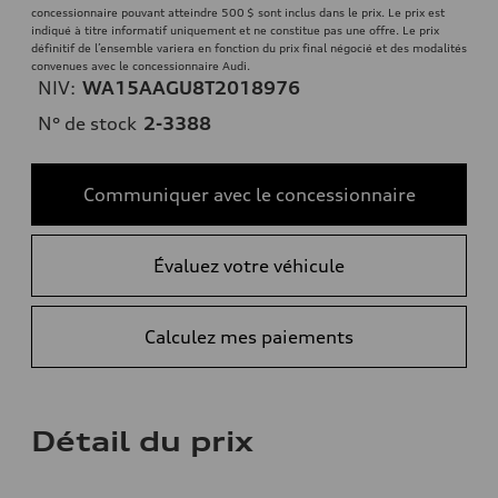
concessionnaire pouvant atteindre 500 $ sont inclus dans le prix. Le prix est
indiqué à titre informatif uniquement et ne constitue pas une offre. Le prix
définitif de l’ensemble variera en fonction du prix final négocié et des modalités
convenues avec le concessionnaire Audi.
NIV:
WA15AAGU8T2018976
N° de stock
2-3388
Communiquer avec le concessionnaire
Évaluez votre véhicule
Calculez mes paiements
Détail du prix