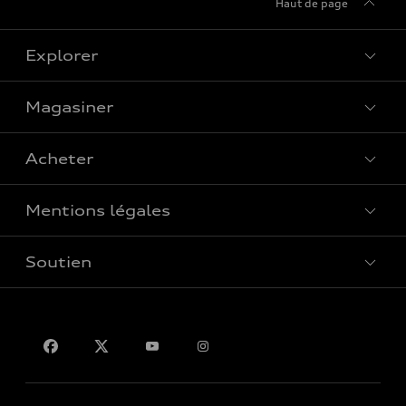
Haut de page
Explorer
Magasiner
Voir tous les modèles
Acheter
Offres spéciales
Mentions légales
Réserver un essai routier
Soutien
Confidentialité
Pour nous joindre