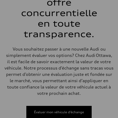
offre
Système de freinage
Système de freinage
single piston front and single piston rear calipers
concurrentielle
Direction
Direction
en toute
Electromechanical Steering with Speed-Sensitive Power Assistance
Poids
Poids à vide
transparence.
—
Poids brut admissible
—
Volumes
Vous souhaitez passer à une nouvelle Audi ou
Compartiment à bagages
simplement évaluer vos options? Chez Audi Ottawa,
—
Réservoir de carburant (approx.)
il est facile de savoir exactement la valeur de votre
65 L
véhicule. Notre processus d’échange sans tracas vous
Données de rendement
Vitesse de pointe
permet d’obtenir une évaluation juste et fondée sur
210 km/h
le marché, vous permettant ainsi d’appliquer en
Accélération de 0 à 100 km/h
6.2 seconds
toute confiance la valeur de votre véhicule actuel à
Consommation de carburant
votre prochain achat.
Carburant
Premium
Consommation – ville
11.0 l/100 km
Consommation – autoroute
Évaluer mon véhicule d’échange
8.1 l/100 km