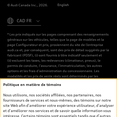
English
© Audi Canada Inc., 2026.
Please select country
* Les prix indiqués sur les pages comprenant des renseignements
généraux sur les véhicules, telles que la page de modèles et la
page Configurateur et prix, proviennent du site de l’entreprise
audi.ca et, par conséquent, sont des prix de détail suggérés par le
fabricant (PDSF), (i) sont fournis à titre indicatif seulement et
(ii) excluent les taxes, les redevances (climatiseur, pneus), le
permis de conduire, l’assurance, l’immatriculation, les autres
options et les frais d’administration du concessionnaire. Les
modalités et les prix de vente réels sont déterminés par les
concessionnaires. Les prix indiqués sur les pages de recherche de
Politique en matière de témoins
véhicules neufs et d’occasion sont les prix de vente établis par les
concessionnaires et incluent les frais applicables, tels que les frais
Nous utilisons, nos sociétés affiliées, nos partenaires, nos
de transport et d’inspection de prélivraison, les taxes
fournisseurs de services et nous-mêmes, des témoins sur notre
environnementales (pour les véhicules neufs) et les frais
site Web afin d’améliorer votre expérience utilisateur, d’analyser
d’administration des concessionnaires. Toutefois, les taxes de
et d’améliorer nos services et de savoir quelle information vous
vente sont exclues. Veuillez noter que les prix de l’estimateur de
intéresse. Certains témoins sont essentiels tandis que d’autres