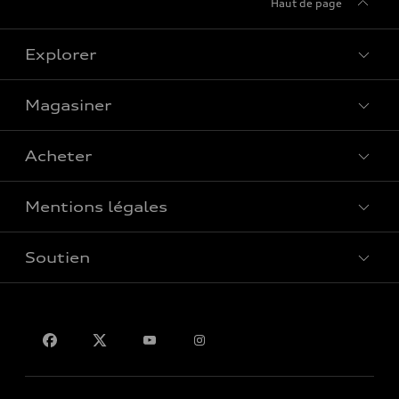
Haut de page
Explorer
Magasiner
Voir tous les modèles
Acheter
Offres spéciales
Mentions légales
Réserver un essai routier
Soutien
Confidentialité
Pour nous joindre