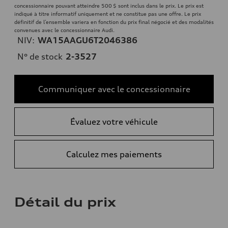
concessionnaire pouvant atteindre 500 $ sont inclus dans le prix. Le prix est
indiqué à titre informatif uniquement et ne constitue pas une offre. Le prix
définitif de l’ensemble variera en fonction du prix final négocié et des modalités
convenues avec le concessionnaire Audi.
NIV:
WA15AAGU6T2046386
N° de stock
2-3527
Communiquer avec le concessionnaire
Évaluez votre véhicule
Calculez mes paiements
Détail du prix