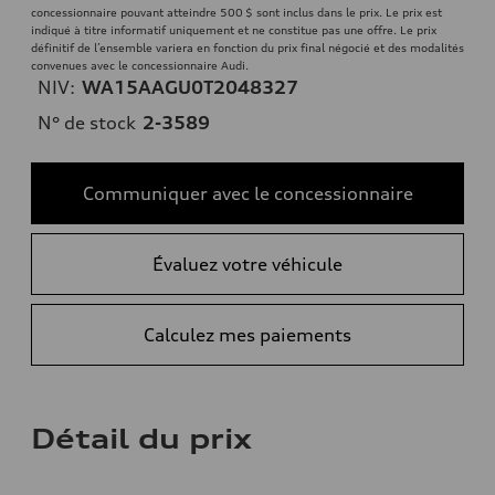
concessionnaire pouvant atteindre 500 $ sont inclus dans le prix. Le prix est
indiqué à titre informatif uniquement et ne constitue pas une offre. Le prix
définitif de l’ensemble variera en fonction du prix final négocié et des modalités
convenues avec le concessionnaire Audi.
NIV:
WA15AAGU0T2048327
N° de stock
2-3589
Communiquer avec le concessionnaire
Évaluez votre véhicule
Calculez mes paiements
Détail du prix