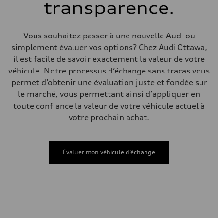
Poids à vide
transparence.
—
Poids brut admissible
—
Volumes
Vous souhaitez passer à une nouvelle Audi ou
Compartiment à bagages
simplement évaluer vos options? Chez Audi Ottawa,
—
Réservoir de carburant (approx.)
il est facile de savoir exactement la valeur de votre
65 L
véhicule. Notre processus d’échange sans tracas vous
Données de rendement
Vitesse de pointe
permet d’obtenir une évaluation juste et fondée sur
210 km/h
le marché, vous permettant ainsi d’appliquer en
Accélération de 0 à 100 km/h
6.2 seconds
toute confiance la valeur de votre véhicule actuel à
Consommation de carburant
votre prochain achat.
Carburant
Premium
Consommation – ville
11.0 l/100 km
Consommation – autoroute
Évaluer mon véhicule d’échange
8.1 l/100 km
Consommation combinée
9.7 l/100 km