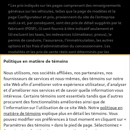
* Les prix indiqués sur les pages comprenant des renseignements
généraux sur les véhicules, telles que la page de modèles et la
page Configurateur et prix, proviennent du site de l’entreprise
audi.ca et, par conséquent, sont des prix de détail suggérés par le
fabricant (PDSF), (i) sont fournis à titre indicatif seulement et
(ii) excluent les taxes, les redevances (climatiseur, pneus), le
permis de conduire, l’assurance, l’immatriculation, les autres
options et les frais d’administration du concessionnaire. Les
modalités et les prix de vente réels sont déterminés par les
concessionnaires. Les prix indiqués sur les pages de recherche de
Politique en matière de témoins
véhicules neufs et d’occasion sont les prix de vente établis par les
concessionnaires et incluent les frais applicables, tels que les frais
Nous utilisons, nos sociétés affiliées, nos partenaires, nos
de transport et d’inspection de prélivraison, les taxes
fournisseurs de services et nous-mêmes, des témoins sur notre
environnementales (pour les véhicules neufs) et les frais
site Web afin d’améliorer votre expérience utilisateur, d’analyser
d’administration des concessionnaires. Toutefois, les taxes de
et d’améliorer nos services et de savoir quelle information vous
vente sont exclues. Veuillez noter que les prix de l’estimateur de
intéresse. Certains témoins sont essentiels tandis que d’autres
versements sont des PDSF s’il a été consulté au moyen de l’onglet
procurent des fonctionnalités améliorées ainsi que de
Configurateur et prix (à titre indicatif). Toutefois, s’il a été
l’information sur l’utilisation de ce site Web. Notre
politique en
consulté à partir des pages de recherche de véhicules neufs et
matière de témoins
explique plus en détail les témoins. Vous
d’occasion, les prix indiqués sont des prix de vente (prix de vente
pouvez modifier vos préférences à tout moment en cliquant sur «
réels). Sur les pages de renseignements généraux sur les
Paramètres des témoins » dans le pied de page. Sélectionnez «
véhicules, les modèles sont montrés à titre indicatif seulement,