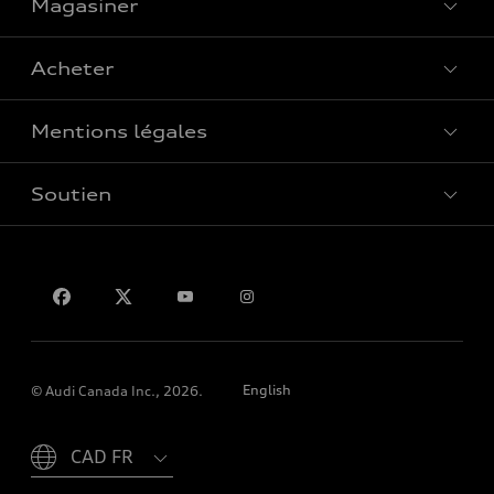
Magasiner
Voir tous les modèles
Acheter
Offres spéciales
Mentions légales
Réserver un essai routier
Soutien
Confidentialité
Pour nous joindre
English
© Audi Canada Inc., 2026.
Please select country