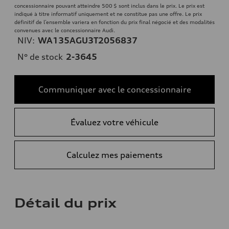
concessionnaire pouvant atteindre 500 $ sont inclus dans le prix. Le prix est
indiqué à titre informatif uniquement et ne constitue pas une offre. Le prix
définitif de l’ensemble variera en fonction du prix final négocié et des modalités
convenues avec le concessionnaire Audi.
NIV:
WA135AGU3T2056837
N° de stock
2-3645
Communiquer avec le concessionnaire
Évaluez votre véhicule
Calculez mes paiements
Détail du prix