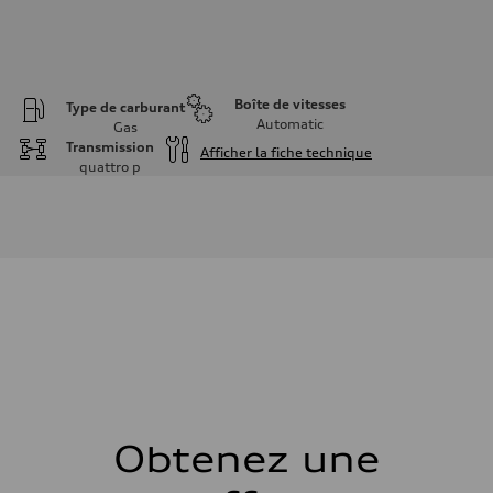
Boîte de vitesses
Type de carburant
Automatic
Gas
Transmission
Afficher la fiche technique
quattro
p
Moteur
Type de moteur
V6 DOHC / 24V / Direct Injection / Turbocharged
Données de rendement
Cylindrée
2995 cm³
Puissance max.
362 HP
Couple max.
406 lb-ft
Transmission
Boîte de vitesses
7-speed S tronic automatic
Suspension
Avant
S adaptive air suspension
Obtenez une
Arrière
S adaptive air suspension