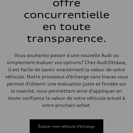
offre
Système de freinage
Système de freinage
single piston front and single piston rear calipers
concurrentielle
Direction
Direction
en toute
Electromechanical Steering with Speed-Sensitive Power Assistance
Poids
Poids à vide
transparence.
—
Poids brut admissible
—
Volumes
Vous souhaitez passer à une nouvelle Audi ou
Compartiment à bagages
simplement évaluer vos options? Chez Audi Ottawa,
—
Réservoir de carburant (approx.)
il est facile de savoir exactement la valeur de votre
65 L
véhicule. Notre processus d’échange sans tracas vous
Données de rendement
Vitesse de pointe
permet d’obtenir une évaluation juste et fondée sur
210 km/h
le marché, vous permettant ainsi d’appliquer en
Accélération de 0 à 100 km/h
4.8 seconds
toute confiance la valeur de votre véhicule actuel à
Consommation de carburant
votre prochain achat.
Carburant
Premium
Consommation – ville
11.5 l/100 km
Consommation – autoroute
Évaluer mon véhicule d’échange
8.5 l/100 km