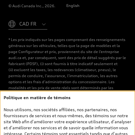
English
© Audi Canada Inc., 2026.
Please select country
* Les prix indiqués sur les pages comprenant des renseignements
généraux sur les véhicules, telles que la page de modèles et la
page Configurateur et prix, proviennent du site de l’entreprise
audi.ca et, par conséquent, sont des prix de détail suggérés par le
fabricant (PDSF), (i) sont fournis à titre indicatif seulement et
(ii) excluent les taxes, les redevances (climatiseur, pneus), le
permis de conduire, l’assurance, l’immatriculation, les autres
options et les frais d’administration du concessionnaire. Les
modalités et les prix de vente réels sont déterminés par les
concessionnaires. Les prix indiqués sur les pages de recherche de
Politique en matière de témoins
véhicules neufs et d’occasion sont les prix de vente établis par les
concessionnaires et incluent les frais applicables, tels que les frais
Nous utilisons, nos sociétés affiliées, nos partenaires, nos
de transport et d’inspection de prélivraison, les taxes
fournisseurs de services et nous-mêmes, des témoins sur notre
environnementales (pour les véhicules neufs) et les frais
site Web afin d’améliorer votre expérience utilisateur, d’analyser
d’administration des concessionnaires. Toutefois, les taxes de
et d’améliorer nos services et de savoir quelle information vous
vente sont exclues. Veuillez noter que les prix de l’estimateur de
intéresse. Certains témoins sont essentiels tandis que d’autres