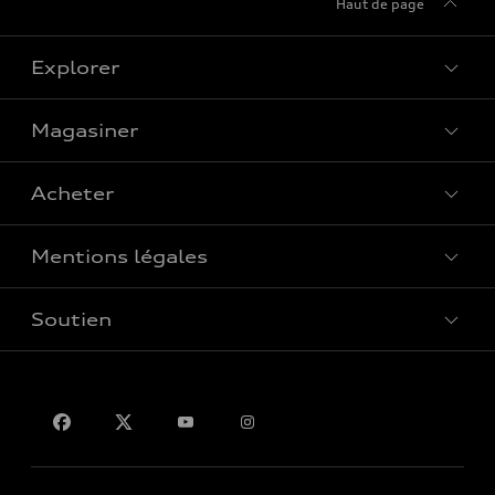
Haut de page
Explorer
Magasiner
Voir tous les modèles
Acheter
Offres spéciales
Mentions légales
Réserver un essai routier
Soutien
Confidentialité
Pour nous joindre