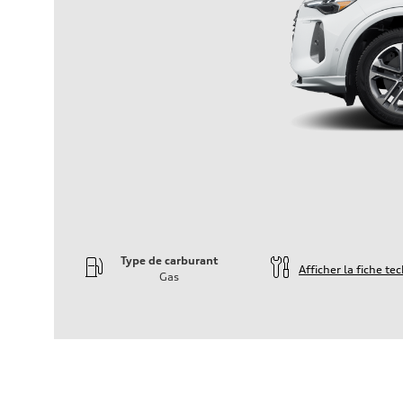
Type de carburant
Afficher la fiche te
Gas
Moteur
Type de moteur
—
Données de rendement
Cylindrée
—
Puissance max.
—