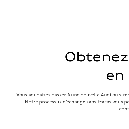
Couple max.
—
Transmission
Boîte de vitesses
—
Suspension
Avant
—
Arrière
—
Système de freinage
Obtenez 
Système de freinage
—
Direction
Direction
en
—
Poids
Poids à vide
—
Poids brut admissible
—
Vous souhaitez passer à une nouvelle Audi ou simpl
Volumes
Notre processus d’échange sans tracas vous pe
Compartiment à bagages
—
conf
Réservoir de carburant (approx.)
—
Données de rendement
Vitesse de pointe