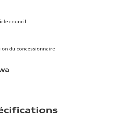
icle council
tion du concessionnaire
awa
écifications