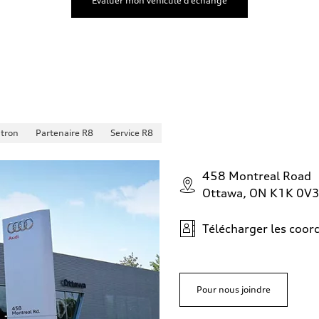
Évaluer mon véhicule d’échange
-tron
Partenaire R8
Service R8
458 Montreal Road
Ottawa, ON K1K 0V
Télécharger les coo
Pour nous joindre