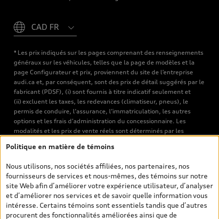
Please select country
* Les prix indiqués sur les pages comprenant des renseignements
généraux sur les véhicules, telles que la page de modèles et la
page Configurateur et prix, proviennent du site de l’entreprise
audi.ca et, par conséquent, sont des prix de détail suggérés par le
fabricant (PDSF), (i) sont fournis à titre indicatif seulement et
(ii) excluent les taxes, les redevances (climatiseur, pneus), le
permis de conduire, l’assurance, l’immatriculation, les autres
options et les frais d’administration du concessionnaire. Les
modalités et les prix de vente réels sont déterminés par les
concessionnaires. Les prix indiqués sur les pages de recherche de
Politique en matière de témoins
véhicules neufs et d’occasion sont les prix de vente établis par les
concessionnaires et incluent les frais applicables, tels que les frais
Nous utilisons, nos sociétés affiliées, nos partenaires, nos
de transport et d’inspection de prélivraison, les taxes
fournisseurs de services et nous-mêmes, des témoins sur notre
environnementales (pour les véhicules neufs) et les frais
site Web afin d’améliorer votre expérience utilisateur, d’analyser
d’administration des concessionnaires. Toutefois, les taxes de
et d’améliorer nos services et de savoir quelle information vous
vente sont exclues. Veuillez noter que les prix de l’estimateur de
intéresse. Certains témoins sont essentiels tandis que d’autres
versements sont des PDSF s’il a été consulté au moyen de l’onglet
procurent des fonctionnalités améliorées ainsi que de
Configurateur et prix (à titre indicatif). Toutefois, s’il a été