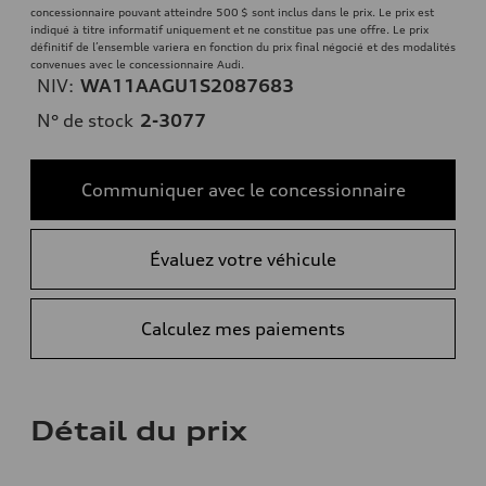
concessionnaire pouvant atteindre 500 $ sont inclus dans le prix. Le prix est
indiqué à titre informatif uniquement et ne constitue pas une offre. Le prix
définitif de l’ensemble variera en fonction du prix final négocié et des modalités
convenues avec le concessionnaire Audi.
NIV:
WA11AAGU1S2087683
N° de stock
2-3077
Communiquer avec le concessionnaire
Évaluez votre véhicule
Calculez mes paiements
Détail du prix