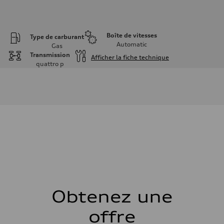
Boîte de vitesses
Type de carburant
Automatic
Gas
Transmission
Afficher la fiche technique
quattro
p
Moteur
Type de moteur
I-4 DOHC / 16V / Direct Injection / Turbocharged
Données de rendement
Cylindrée
1984 cm³
Puissance max.
268 HP
Couple max.
295 lb-ft
Transmission
Boîte de vitesses
7-speed S tronic
Suspension
Avant
Five link, Adaptive damping suspension / Available S adaptive air s
Obtenez une
Arrière
Five arm, Adaptive damping suspension / Available S adaptive air s
offre
Système de freinage
Système de freinage