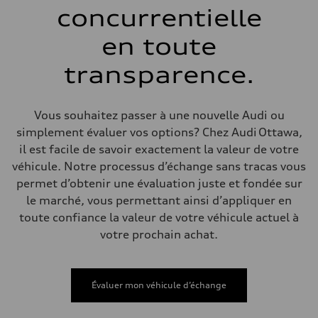
single piston front and single piston rear calipers
concurrentielle
Direction
Direction
en toute
Electromechanical Steering with Speed-Sensitive Power Assistance
Poids
Poids à vide
transparence.
—
Poids brut admissible
—
Volumes
Vous souhaitez passer à une nouvelle Audi ou
Compartiment à bagages
simplement évaluer vos options? Chez Audi Ottawa,
—
Réservoir de carburant (approx.)
il est facile de savoir exactement la valeur de votre
65
véhicule. Notre processus d’échange sans tracas vous
Données de rendement
Vitesse de pointe
permet d’obtenir une évaluation juste et fondée sur
210 km/h
le marché, vous permettant ainsi d’appliquer en
Accélération de 0 à 100 km/h
6.2 seconds
toute confiance la valeur de votre véhicule actuel à
Consommation de carburant
votre prochain achat.
Carburant
Plus/Premium
Consommation – ville
—
Consommation – autoroute
Évaluer mon véhicule d’échange
—
Consommation combinée
—