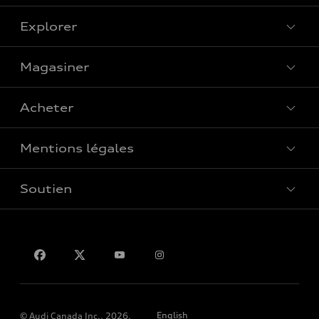
Explorer
Magasiner
Voir tous les modèles
Acheter
Offres spéciales
Mentions légales
Réserver un essai routier
Soutien
Confidentialité
Pour nous joindre
English
© Audi Canada Inc., 2026.